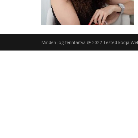
Minden jog fenntartva @ 2022 Tested kódja We