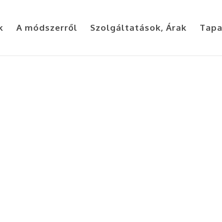
k
A módszerről
Szolgáltatások, Árak
Tapa