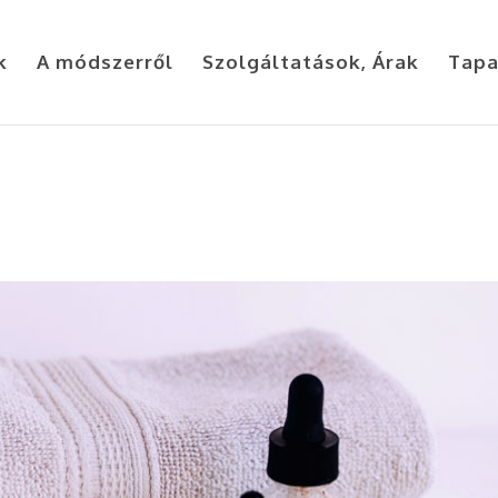
k
A módszerről
Szolgáltatások, Árak
Tapa