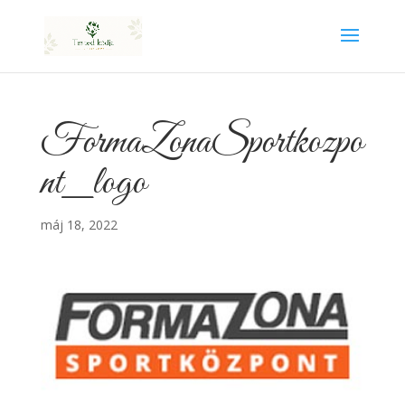
FormaZonaSportkozpo
nt_logo
máj 18, 2022